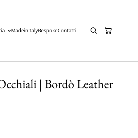
ria
MadeinItaly
Bespoke
Contatti
Occhiali | Bordò Leather