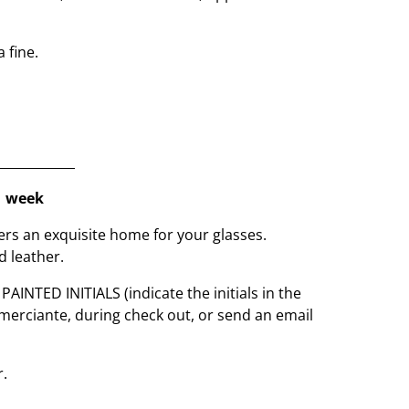
a fine.
____________
1 week
ers an exquisite home for your glasses.
d leather.
NTED INITIALS (indicate the initials in the
erciante, during check out, or send an email
r.