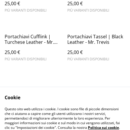
25,00 €
25,00 €
PIÙ VARIANTI DISPONIBILI
PIÙ VARIANTI DISPONIBILI
Portachiavi Cufflink |
Portachiavi Tassel | Black
Turchese Leather - Mr.
Leather - Mr. Trevis
Trevis
25,00 €
25,00 €
PIÙ VARIANTI DISPONIBILI
PIÙ VARIANTI DISPONIBILI
Cookie
Contact Us
Legal Terms
Questo sito web utilizza i cookie. I cookie sono file di piccole dimensioni
Privacy Policy
Cookie Policy
che ci aiutano a capire come gli utenti utilizzano i nostri servizi,
permettendoci di migliorare ulteriormente la loro esperienza. Per
maggiori informazioni sui cookie e sul modo in cui vengono utilizzati, fai
clic su "Impostazioni dei cookie". Consulta la nostra
Politica sui cookie
.