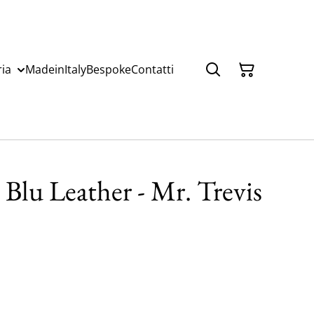
ria
MadeinItaly
Bespoke
Contatti
 Blu Leather - Mr. Trevis