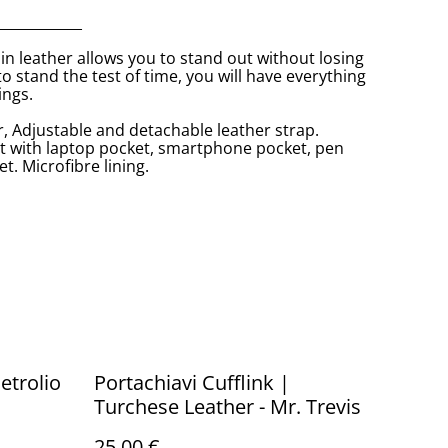
____________
in leather allows you to stand out without losing
to stand the test of time, you will have everything
ings.
er, Adjustable and detachable leather strap.
t with laptop pocket, smartphone pocket, pen
t. Microfibre lining.
etrolio
Portachiavi Cufflink |
Turchese Leather - Mr. Trevis
25,00 €