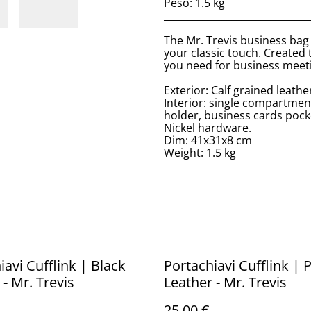
Peso: 1.5 kg
______________________________
The Mr. Trevis business bag 
your classic touch. Created 
you need for business meet
Exterior: Calf grained leath
Interior: single compartmen
holder, business cards pocke
Nickel hardware.
Dim: 41x31x8 cm
Weight: 1.5 kg
iavi Cufflink | Black
Portachiavi Cufflink | P
 - Mr. Trevis
Leather - Mr. Trevis
25,00 €